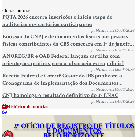
Outras notícias
PQTA 2026 encerra inscrições e inicia etapa de
auditorias nos cartórios participantes
publicado em 07/08/2026
Emissão do CNPJ e de documentos fiscais por pessoas
físicas contribuintes da CBS começará em 1º de janeiro
de 2027
publicado em 07/08/2026
ANOREG/BR e OAB Federal lançam cartilha com
orientações práticas para a advocacia extrajudicial
publicado em 06/08/2026
Receita Federal e Comitê Gestor do IBS publicam o
Cronograma de Implementação dos Documentos
Fiscais Eletrônicos da Reforma Tributária do Consumo
publicado em 05/08/2026
CNJ homologa o resultado definitivo do 3º ENAC
publicado em 04/08/2026
Histórico de notícias
2º OFÍCIO DE REGISTRO DE TÍTULOS
E DOCUMENTOS
BELO HORIZONTE