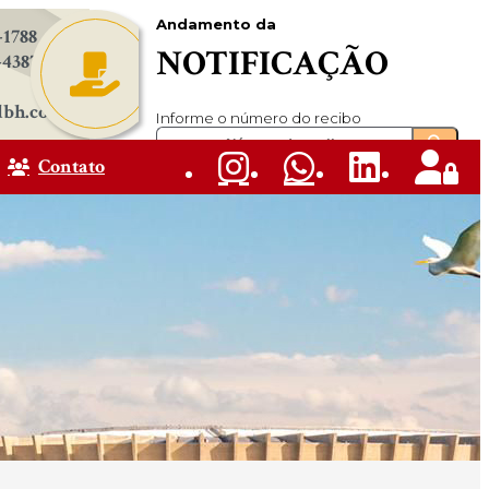
Andamento da
-1788
NOTIFICAÇÃO
-4387
dbh.com.br
Informe o número do recibo
Contato
Não localiza o número?