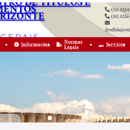
ISTRO DE TÍTULOS E
MENTOS
(31) 3224
ORIZONTE
(31) 3226
2rtdbh@rt
 GERAIS
Normas
Informações
Serviços
Legais