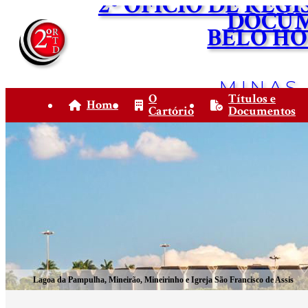
2º OFÍCIO DE REG
DOCU
BELO H
MINAS
O
Títulos e
Home
Cartório
Documentos
Lagoa da Pampulha, Mineirão, Mineirinho e Igreja São Francisco de Assis