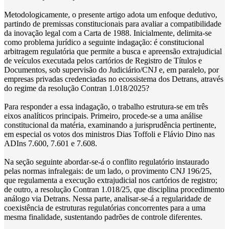
Metodologicamente, o presente artigo adota um enfoque dedutivo,
partindo de premissas constitucionais para avaliar a compatibilidade
da inovação legal com a Carta de 1988. Inicialmente, delimita-se
como problema jurídico a seguinte indagação: é constitucional
arbitragem regulatória que permite a busca e apreensão extrajudicial
de veículos executada pelos cartórios de Registro de Títulos e
Documentos, sob supervisão do Judiciário/CNJ e, em paralelo, por
empresas privadas credenciadas no ecossistema dos Detrans, através
do regime da resolução Contran 1.018/2025?
Para responder a essa indagação, o trabalho estrutura-se em três
eixos analíticos principais. Primeiro, procede-se a uma análise
constitucional da matéria, examinando a jurisprudência pertinente,
em especial os votos dos ministros Dias Toffoli e Flávio Dino nas
ADIns 7.600, 7.601 e 7.608.
Na seção seguinte abordar-se-á o conflito regulatório instaurado
pelas normas infralegais: de um lado, o provimento CNJ 196/25,
que regulamenta a execução extrajudicial nos cartórios de registro;
de outro, a resolução Contran 1.018/25, que disciplina procedimento
análogo via Detrans. Nessa parte, analisar-se-á a regularidade de
coexistência de estruturas regulatórias concorrentes para a uma
mesma finalidade, sustentando padrões de controle diferentes.