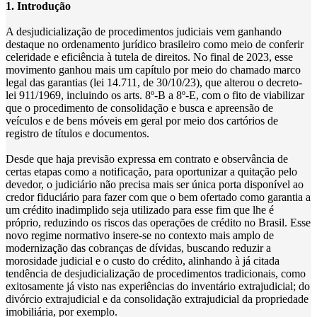
1. Introdução
A desjudicialização de procedimentos judiciais vem ganhando
destaque no ordenamento jurídico brasileiro como meio de conferir
celeridade e eficiência à tutela de direitos. No final de 2023, esse
movimento ganhou mais um capítulo por meio do chamado marco
legal das garantias (lei 14.711, de 30/10/23), que alterou o decreto-
lei 911/1969, incluindo os arts. 8º-B a 8º-E, com o fito de viabilizar
que o procedimento de consolidação e busca e apreensão de
veículos e de bens móveis em geral por meio dos cartórios de
registro de títulos e documentos.
Desde que haja previsão expressa em contrato e observância de
certas etapas como a notificação, para oportunizar a quitação pelo
devedor, o judiciário não precisa mais ser única porta disponível ao
credor fiduciário para fazer com que o bem ofertado como garantia a
um crédito inadimplido seja utilizado para esse fim que lhe é
próprio, reduzindo os riscos das operações de crédito no Brasil. Esse
novo regime normativo insere-se no contexto mais amplo de
modernização das cobranças de dívidas, buscando reduzir a
morosidade judicial e o custo do crédito, alinhando à já citada
tendência de desjudicialização de procedimentos tradicionais, como
exitosamente já visto nas experiências do inventário extrajudicial; do
divórcio extrajudicial e da consolidação extrajudicial da propriedade
imobiliária, por exemplo.