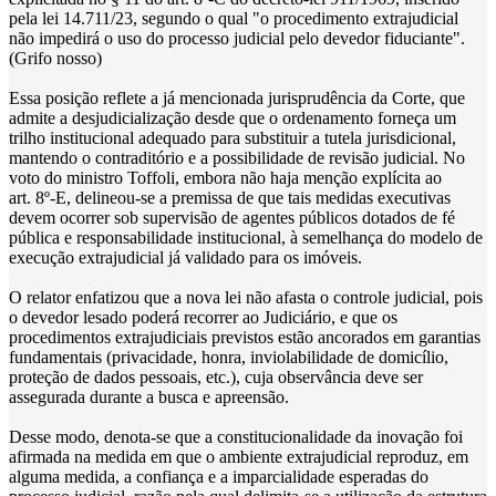
pela lei 14.711/23, segundo o qual "o procedimento extrajudicial
não impedirá o uso do processo judicial pelo devedor fiduciante".
(Grifo nosso)
Essa posição reflete a já mencionada jurisprudência da Corte, que
admite a desjudicialização desde que o ordenamento forneça um
trilho institucional adequado para substituir a tutela jurisdicional,
mantendo o contraditório e a possibilidade de revisão judicial. No
voto do ministro Toffoli, embora não haja menção explícita ao
art. 8º-E, delineou-se a premissa de que tais medidas executivas
devem ocorrer sob supervisão de agentes públicos dotados de fé
pública e responsabilidade institucional, à semelhança do modelo de
execução extrajudicial já validado para os imóveis.
O relator enfatizou que a nova lei não afasta o controle judicial, pois
o devedor lesado poderá recorrer ao Judiciário, e que os
procedimentos extrajudiciais previstos estão ancorados em garantias
fundamentais (privacidade, honra, inviolabilidade de domicílio,
proteção de dados pessoais, etc.), cuja observância deve ser
assegurada durante a busca e apreensão.
Desse modo, denota-se que a constitucionalidade da inovação foi
afirmada na medida em que o ambiente extrajudicial reproduz, em
alguma medida, a confiança e a imparcialidade esperadas do