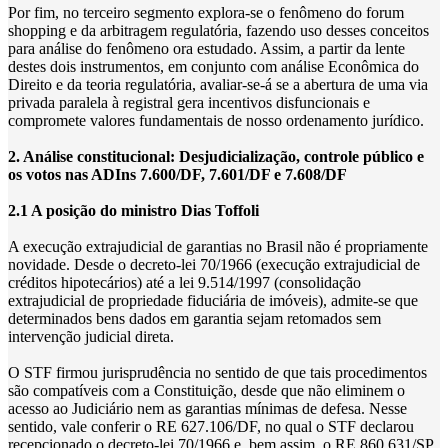
Por fim, no terceiro segmento explora-se o fenômeno do forum
shopping e da arbitragem regulatória, fazendo uso desses conceitos
para análise do fenômeno ora estudado. Assim, a partir da lente
destes dois instrumentos, em conjunto com análise Econômica do
Direito e da teoria regulatória, avaliar-se-á se a abertura de uma via
privada paralela à registral gera incentivos disfuncionais e
compromete valores fundamentais de nosso ordenamento jurídico.
2. Análise constitucional: Desjudicialização, controle público e
os votos nas ADIns 7.600/DF, 7.601/DF e 7.608/DF
2.1 A posição do ministro Dias Toffoli
A execução extrajudicial de garantias no Brasil não é propriamente
novidade. Desde o decreto-lei 70/1966 (execução extrajudicial de
créditos hipotecários) até a lei 9.514/1997 (consolidação
extrajudicial de propriedade fiduciária de imóveis), admite-se que
determinados bens dados em garantia sejam retomados sem
intervenção judicial direta.
O STF firmou jurisprudência no sentido de que tais procedimentos
são compatíveis com a Constituição, desde que não eliminem o
acesso ao Judiciário nem as garantias mínimas de defesa. Nesse
sentido, vale conferir o RE 627.106/DF, no qual o STF declarou
recepcionado o decreto-lei 70/1966 e, bem assim, o RE 860.631/SP