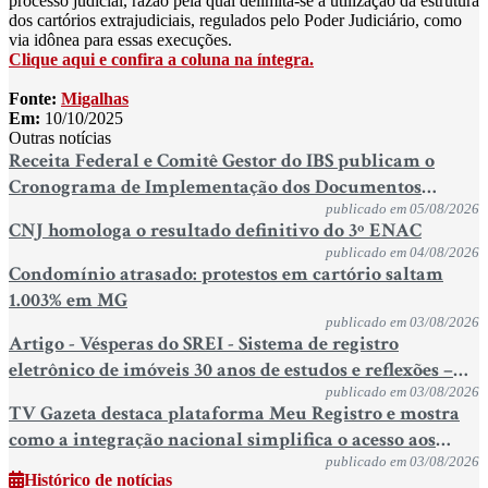
processo judicial, razão pela qual delimita-se a utilização da estrutura
dos cartórios extrajudiciais, regulados pelo Poder Judiciário, como
via idônea para essas execuções.
Clique aqui e confira a coluna na íntegra.
Fonte:
Migalhas
Em:
10/10/2025
Outras notícias
Receita Federal e Comitê Gestor do IBS publicam o
Cronograma de Implementação dos Documentos
Fiscais Eletrônicos da Reforma Tributária do Consumo
publicado em 05/08/2026
CNJ homologa o resultado definitivo do 3º ENAC
publicado em 04/08/2026
Condomínio atrasado: protestos em cartório saltam
1.003% em MG
publicado em 03/08/2026
Artigo - Vésperas do SREI - Sistema de registro
eletrônico de imóveis 30 anos de estudos e reflexões –
Por Sérgio Jacomino
publicado em 03/08/2026
TV Gazeta destaca plataforma Meu Registro e mostra
como a integração nacional simplifica o acesso aos
serviços registrais
publicado em 03/08/2026
Histórico de notícias