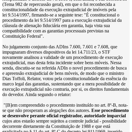
(Tema 982 de repercussão geral), em que o foi reconhecida a
constitucionalidade da execução extrajudicial de imóveis pela
lei 9.514/1997, firmando-se a seguinte tese: "É constitucional o
procedimento da lei 9.514/1997 para a execução extrajudicial da
cláusula de alienação fiduciária em garantia, haja vista sua
compatibilidade com as garantias processuais previstas na
Constituição Federal".
No julgamento conjunto das ADIns 7.600, 7.601 e 7.608, que
impugnaram diversos dispositivos da lei 14.711/23, o STF
novamente analisou a validade de um procedimento de execução
extrajudicial, mas desta feita incidente sobre bens móveis. Nessa
senda, discutiu-se na referida ADIn o novel procedimento de busca
e apreensão extrajudicial de bens móveis, de modo que o ministro
Dias Toffoli, Relator, votou pela constitucionalidade da essência do
marco legal das garantias, sustentando que a mera possibilidade de
execução extrajudicial não contraria, por si, os direitos fundamentais
do devedor. Ainda segundo o relator:
"[B]em compreendido o procedimento instituído no art. 8º-B, nota-
se que não prosperam as alegações dos autores.
Esse procedimento
se desenvolve perante oficial registrador, autoridade imparcial
cujos atos estarão sempre sujeitos a controle judicial - possibilidade
decorrente diretamente da Constituição de 1988 e que está
explicitada no § 11 do art. 8º-C do decreto-lei 911/1969, inserido